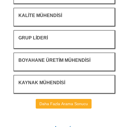
için
seçin.
tam
boşluk
içeriğini
tuşu
Başlık
İş
KALİTE MÜHENDİSİ
görüntülemek
ile
bilgilerinin
için
seçin.
tam
boşluk
içeriğini
tuşu
Başlık
İş
GRUP LİDERİ
görüntülemek
ile
bilgilerinin
için
seçin.
tam
boşluk
içeriğini
tuşu
Başlık
İş
BOYAHANE ÜRETİM MÜHENDİSİ
görüntülemek
ile
bilgilerinin
için
seçin.
tam
boşluk
içeriğini
tuşu
Başlık
İş
KAYNAK MÜHENDİSİ
görüntülemek
ile
bilgilerinin
için
seçin.
tam
boşluk
içeriğini
tuşu
Daha Fazla Arama Sonucu
görüntülemek
ile
için
seçin.
boşluk
tuşu