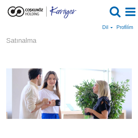
Dil
Profi̇li̇m
Satınalma