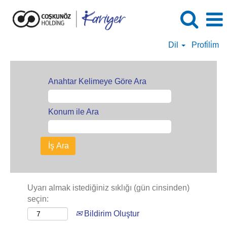
Dil
Profi̇li̇m
Anahtar Kelimeye Göre Ara
Konum ile Ara
Uyarı almak istediğiniz sıklığı (gün cinsinden)
seçin:
Bildirim Oluştur